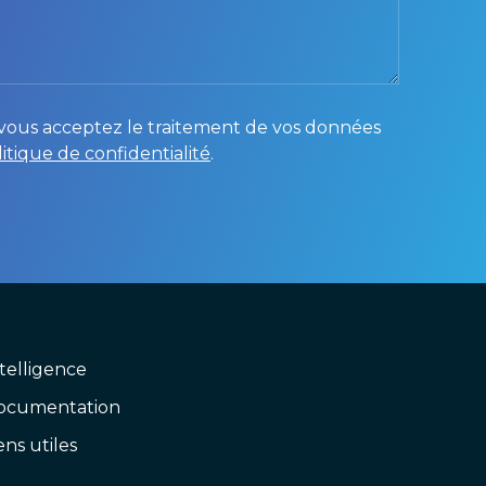
, vous acceptez le traitement de vos données
litique de confidentialité
.
telligence
ocumentation
ens utiles