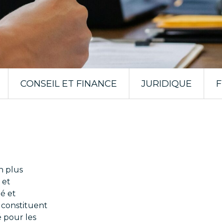
CONSEIL ET FINANCE
JURIDIQUE
F
n plus
 et
é et
i constituent
é pour les