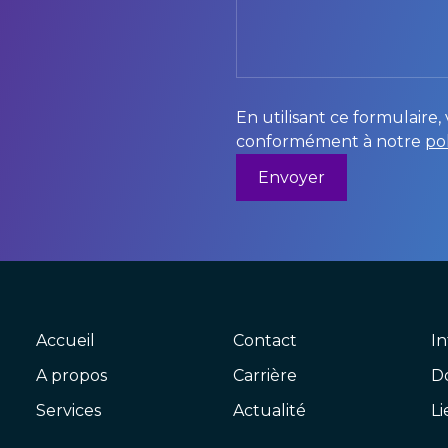
En utilisant ce formulaire
conformément à notre
po
Accueil
Contact
In
A propos
Carrière
D
Services
Actualité
Li