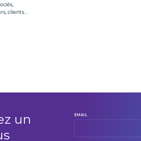
ociés,
rs, clients…
ez un
EMAIL
us