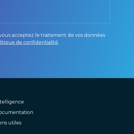
, vous acceptez le traitement de vos données
litique de confidentialité
.
telligence
ocumentation
ens utiles