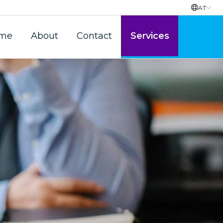
AT
me
About
Contact
Services