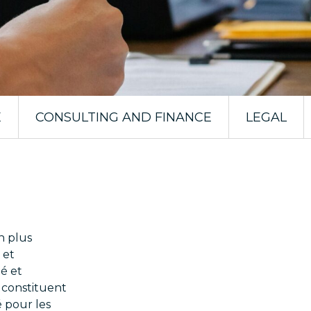
E
CONSULTING AND FINANCE
LEGAL
n plus
 et
é et
i constituent
é pour les