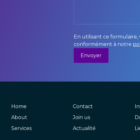
En utilisant ce formulaire
conformément à notre
po
Home
Contact
In
About
Join us
D
Services
Actualité
Li