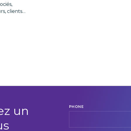
ociés,
rs, clients…
ez un
PHONE
us