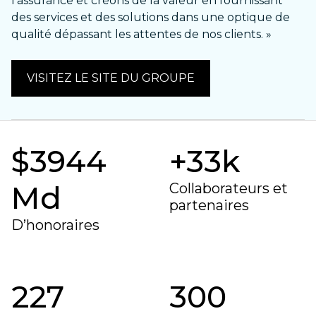
l’assurance et créons de la valeur en fournissant
des services et des solutions dans une optique de
qualité dépassant les attentes de nos clients. »
VISITEZ LE SITE DU GROUPE
$
3945
+
33
k
Md
Collaborateurs et
partenaires
D’honoraires
252
430