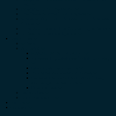
Trap
Opening up to the World
The “New Normal” For Business
Sustainability: From Buzzword To Business
Critical
Trust And Talent: The Crucial Ingredients
→ Read all the intelligence
Resources
Back
Actualité
MANAGEMENT REPORT
Increase in guaranteed minimum wage
Law of payment terms
Industrial Acceleration Zones
General instructions on 2024 foreign
exchange transactions
Finance Law
Liens utiles
Documentation
Join us
Contact