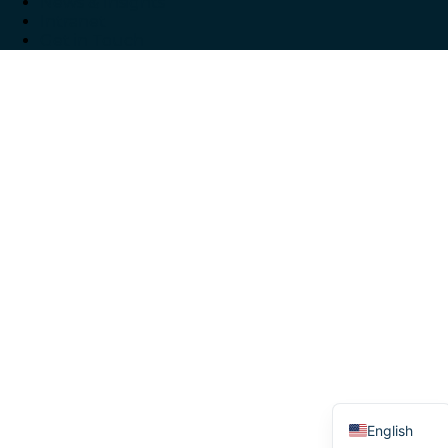
News & Insights
Intranet
Get in Touch
French
English