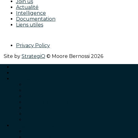
Join us
Actualité
Intelligence
Documentation
Liens utiles
Privacy Policy
Site by
StrategiQ
© Moore Bernossi 2026
Home
About
Services
Back
Audit
Expertise comptable
Conseil et finance
Juridique
Fiscal
Social
MOORE Intelligence
Back
Escaping The Sustainability Transparency